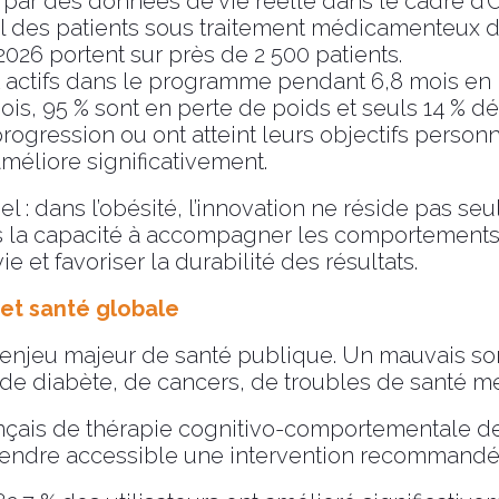
s par des données de vie réelle dans le cadre d
es patients sous traitement médicamenteux de 
2026 portent sur près de 2 500 patients.
nt actifs dans le programme pendant 6,8 mois en
s, 95 % sont en perte de poids et seuls 14 % décl
gression ou ont atteint leurs objectifs personnel
méliore significativement.
iel : dans l’obésité, l’innovation ne réside pas s
s la capacité à accompagner les comportements,
e et favoriser la durabilité des résultats.
et santé globale
njeu majeur de santé publique. Un mauvais som
 de diabète, de cancers, de troubles de santé me
is de thérapie cognitivo-comportementale de l’
rendre accessible une intervention recommandée