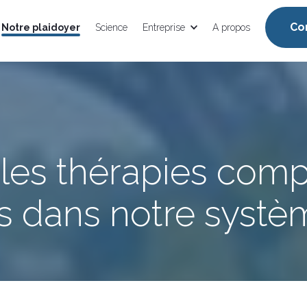
Co
Notre plaidoyer
Science
Entreprise
A propos
r les thérapies com
 dans notre systè