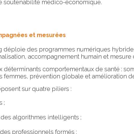
 de soutenabilité médico-économique.
ompagnées et mesurées
g déploie des programmes numériques hybrides
nnalisation, accompagnement humain et mesure d
 déterminants comportementaux de santé : somme
es femmes, prévention globale et amélioration de 
sent sur quatre piliers :
 ;
des algorithmes intelligents ;
es professionnels formés ;