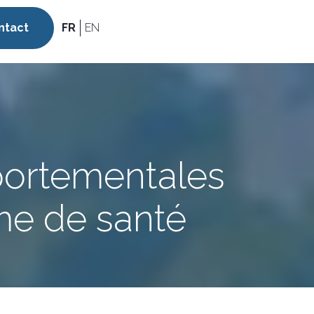
ntact
FR
EN
portementales
me de santé