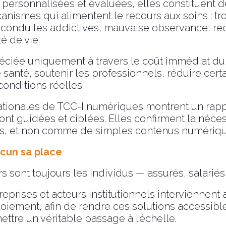
 personnalisées et évaluées, elles constituent d
canismes qui alimentent le recours aux soins : tr
 conduites addictives, mauvaise observance, re
é de vie.
réciée uniquement à travers le coût immédiat du
e santé, soutenir les professionnels, réduire cert
onditions réelles.
nationales de TCC-I numériques montrent un rappo
nt guidées et ciblées. Elles confirment la néces
ns, et non comme de simples contenus numériqu
hacun sa place
s sont toujours les individus — assurés, salariés,
rises et acteurs institutionnels interviennent 
loiement, afin de rendre ces solutions accessibl
ttre un véritable passage à l’échelle.